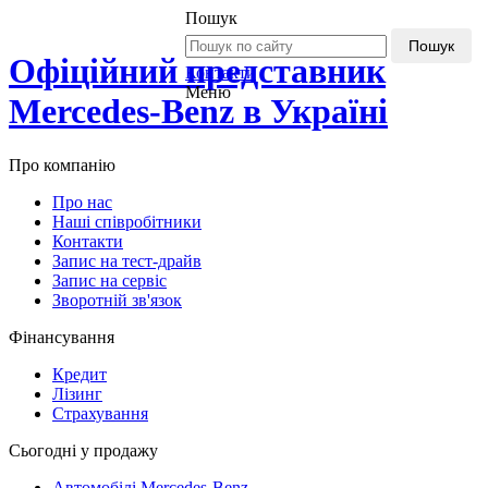
Пошук
Пошук
Офіційний представник
Контакти
Меню
Mercedes-Benz в Україні
Про компанію
Про нас
Наші співробітники
Контакти
Запис на тест-драйв
Запис на сервіс
Зворотній зв'язок
Фінансування
Кредит
Лізинг
Страхування
Сьогодні у продажу
Автомобілі Mercedes-Benz