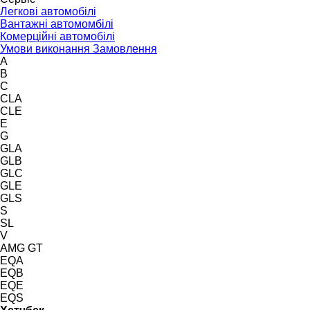
Легкові автомобілі
Вантажні автомомбілі
Комерційні автомобілі
Умови виконання Замовлення
A
B
C
CLA
CLE
E
G
GLA
GLB
GLC
GLE
GLS
S
SL
V
AMG GT
EQA
EQB
EQE
EQS