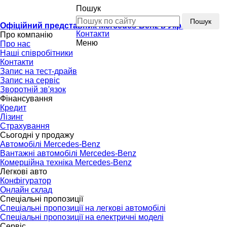
Пошук
Пошук
Офіційний представник Mercedes-Benz в Україні
Контакти
Про компанію
Меню
Про нас
Наші співробітники
Контакти
Запис на тест-драйв
Запис на сервіс
Зворотній зв'язок
Фінансування
Кредит
Лізинг
Страхування
Сьогодні у продажу
Автомобілі Mercedes-Benz
Вантажні автомобілі Mercedes-Benz
Комерційна техніка Mercedes-Benz
Легкові авто
Конфігуратор
Онлайн склад
Спеціальні пропозиції
Спеціальні пропозиції на легкові автомобілі
Спеціальні пропозиції на електричні моделі
Сервіс